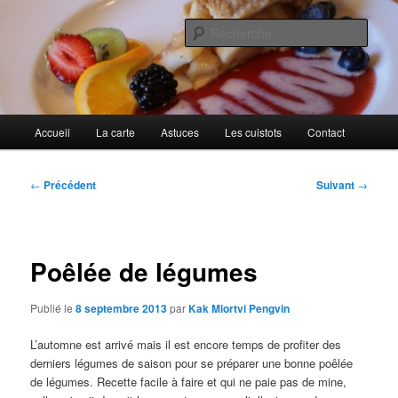
Aller
Cuisines d'internautes.
au
Rech
contenu
principal
Au petit gargouillis
Menu
Accueil
La carte
Astuces
Les cuistots
Contact
principal
Navigation
←
Précédent
Suivant
→
des
articles
Poêlée de légumes
Publié le
8 septembre 2013
par
Kak Miortvi Pengvin
L’automne est arrivé mais il est encore temps de profiter des
derniers légumes de saison pour se préparer une bonne poêlée
de légumes. Recette facile à faire et qui ne paie pas de mine,