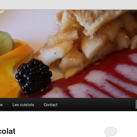
uillis
es
Les cuistots
Contact
colat