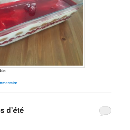
isier
ommentaire
s d’été