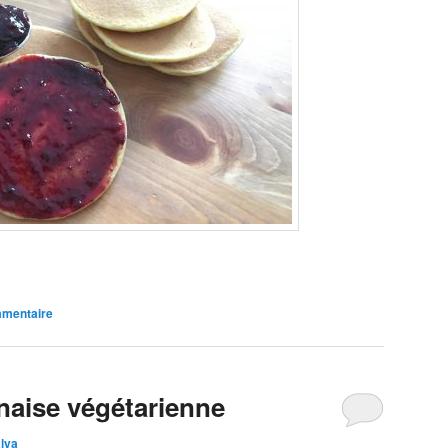
mmentaire
naise végétarienne
lya