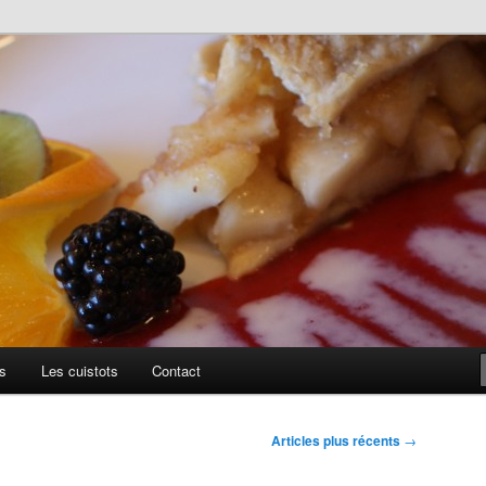
uillis
s
Les cuistots
Contact
Articles plus récents
→