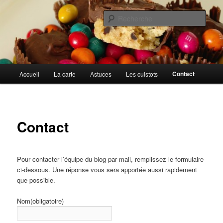
Aller
Cuisines d'internautes.
au
Rech
contenu
principal
Au petit gargouillis
Menu
Contact
Accueil
La carte
Astuces
Les cuistots
principal
Contact
Pour contacter l’équipe du blog par mail, remplissez le formulaire
ci-dessous. Une réponse vous sera apportée aussi rapidement
que possible.
Nom
(obligatoire)