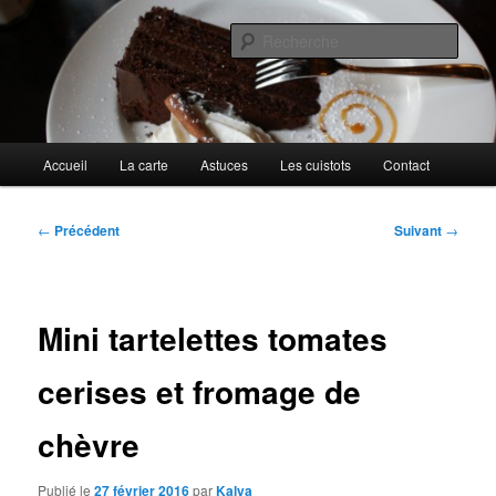
Aller
Cuisines d'internautes.
au
Rech
contenu
principal
Au petit gargouillis
Menu
Accueil
La carte
Astuces
Les cuistots
Contact
principal
Navigation
←
Précédent
Suivant
→
des
articles
Mini tartelettes tomates
cerises et fromage de
chèvre
Publié le
27 février 2016
par
Kalya