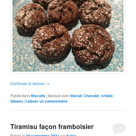
Continuer la lecture
→
Publié dans
Biscuits
|
Marqué avec
biscuit
,
Chocolat
,
crinkle
,
Gâteau
|
Laisser un commentaire
Tiramisu façon framboisier
Publié le
19 septembre 2021
par
Kalya