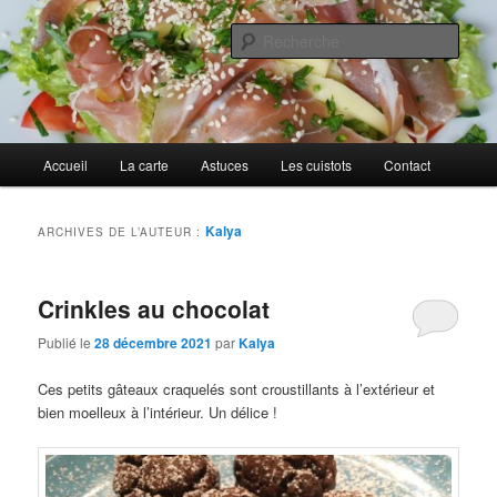
Aller
Aller
Cuisines d'internautes.
au
au
Rech
contenu
contenu
principal
secondaire
Au petit gargouillis
Menu
Accueil
La carte
Astuces
Les cuistots
Contact
principal
Kalya
ARCHIVES DE L’AUTEUR :
Crinkles au chocolat
Publié le
28 décembre 2021
par
Kalya
Ces petits gâteaux craquelés sont croustillants à l’extérieur et
bien moelleux à l’intérieur. Un délice !