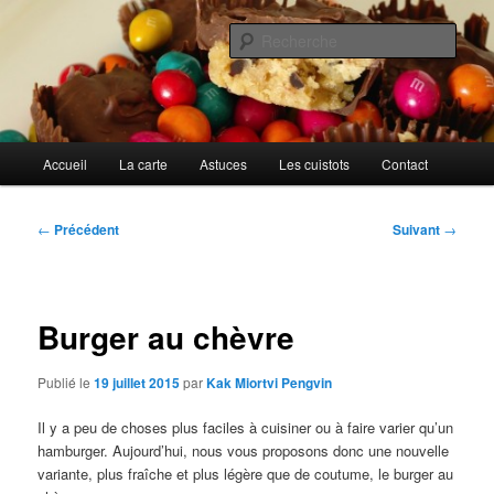
Aller
Cuisines d'internautes.
au
Rech
contenu
principal
Au petit gargouillis
Menu
Accueil
La carte
Astuces
Les cuistots
Contact
principal
Navigation
←
Précédent
Suivant
→
des
articles
Burger au chèvre
Publié le
19 juillet 2015
par
Kak Miortvi Pengvin
Il y a peu de choses plus faciles à cuisiner ou à faire varier qu’un
hamburger. Aujourd’hui, nous vous proposons donc une nouvelle
variante, plus fraîche et plus légère que de coutume, le burger au