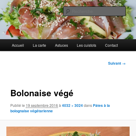
Aller
Cuisines d'internautes.
au
Rech
contenu
principal
Au petit gargouillis
Menu
Accueil
La carte
Astuces
Les cuistots
Contact
principal
Navigation
Suivant →
des
images
Bolonaise végé
Publié le
19 septembre 2016
à
4032 × 3024
dans
Pâtes à la
bolognaise végétarienne