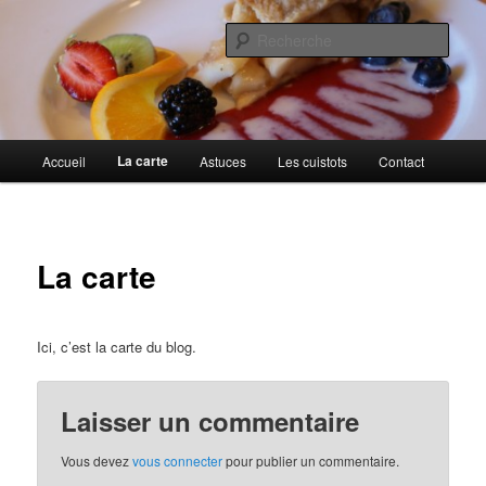
Aller
Cuisines d'internautes.
au
Rech
contenu
principal
Au petit gargouillis
Menu
La carte
Accueil
Astuces
Les cuistots
Contact
principal
La carte
Ici, c’est la carte du blog.
Laisser un commentaire
Vous devez
vous connecter
pour publier un commentaire.