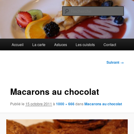
Aller
Cuisines d'internautes.
au
Rech
contenu
principal
Au petit gargouillis
Menu
Accueil
La carte
Astuces
Les cuistots
Contact
principal
Navigation
Suivant →
des
images
Macarons au chocolat
Publié le
15 octobre 2011
à
1000 × 666
dans
Macarons au chocolat