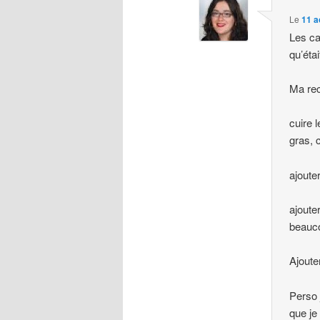
Le
11 a
Les ca
qu’étai
Ma rece
cuire 
gras, c
ajoute
ajoute
beauco
Ajoute
Perso 
que je