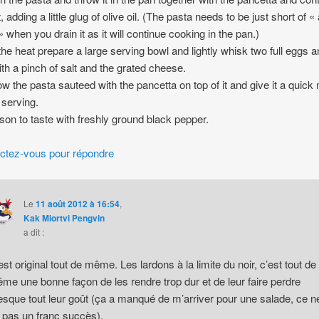
it, adding a little glug of olive oil. (The pasta needs to be just short of « 
» when you drain it as it will continue cooking in the pan.)
 the heat prepare a large serving bowl and lightly whisk two full eggs 
ith a pinch of salt and the grated cheese.
ow the pasta sauteed with the pancetta on top of it and give it a quick
 serving.
son to taste with freshly ground black pepper.
ctez-vous pour répondre
Le
11 août 2012 à 16:54
,
Kak Miortvi Pengvin
a dit :
est original tout de même. Les lardons à la limite du noir, c’est tout de
me une bonne façon de les rendre trop dur et de leur faire perdre
esque tout leur goût (ça a manqué de m’arriver pour une salade, ce n
t pas un franc succès).