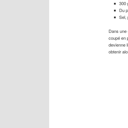
300 
Du p
Sel,
Dans une g
coupé en p
devienne l
obtenir alo