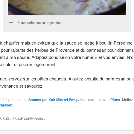
Sauce carbonara en préparation.
 chauffer mais en évitant que la sauce se mette à bouillir. Personne
te pour rajouter des herbes de Provence et du parmesan pour donner u
rent à ma sauce. Adaptez donc selon votre humeur et vos envies. N’o
e saler et poivrer légèrement.
ner, servez sur les pâtes chaudes. Ajoutez ensuite du parmesan ou 
onvenance et savourez.
a été publié dans
Sauces
par
Kak Miortvi Pengvin
, et marqué avec
Pâtes
. Mettez-
rmalien
.
S SUR «
SAUCE CARBONARA
»