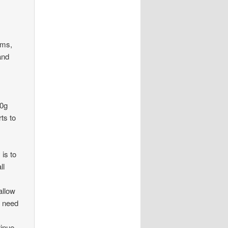
oms,
and
00g
ts to
 is to
ll
allow
t need
tinue