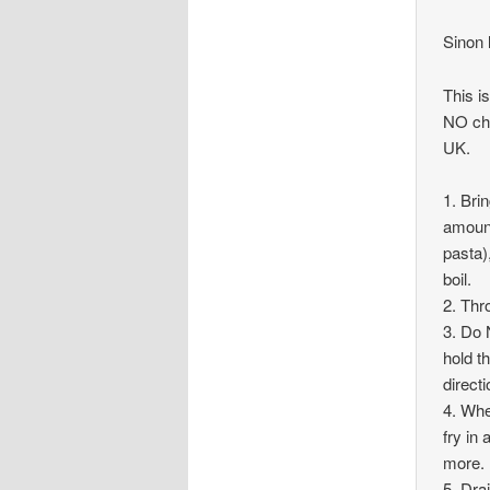
Sinon l
This i
NO chi
UK.
1. Brin
amount
pasta)
boil.
2. Thr
3. Do 
hold t
direct
4. Whe
fry in
more.
5. Dra