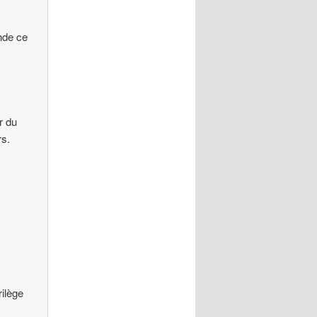
nde ce
r du
rs.
rilège