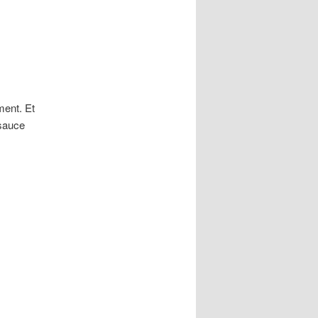
ment. Et
 sauce