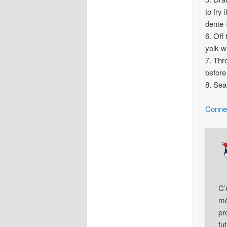
to fry 
dente 
6. Off
yolk w
7. Thr
before
8. Sea
Conne
C’
mê
pr
fu