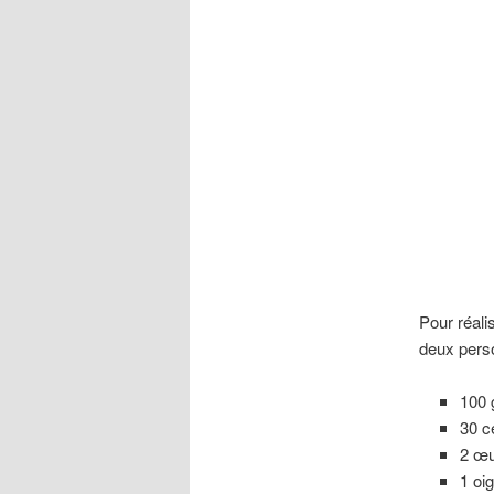
Pour réali
deux perso
100 
30 c
2 œu
1 oi