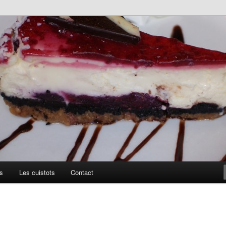
uillis
s
Les cuistots
Contact