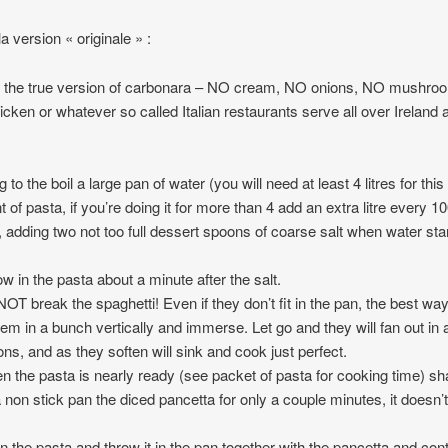
a version « originale » :
s the true version of carbonara – NO cream, NO onions, NO mushro
cken or whatever so called Italian restaurants serve all over Ireland 
g to the boil a large pan of water (you will need at least 4 litres for this
 of pasta, if you’re doing it for more than 4 add an extra litre every 1
, adding two not too full dessert spoons of coarse salt when water star
ow in the pasta about a minute after the salt.
NOT break the spaghetti! Even if they don’t fit in the pan, the best way
hem in a bunch vertically and immerse. Let go and they will fan out in a
ions, and as they soften will sink and cook just perfect.
n the pasta is nearly ready (see packet of pasta for cooking time) sh
 a non stick pan the diced pancetta for only a couple minutes, it doesn’
in the pasta and throw it in the pan together with the pancetta and con