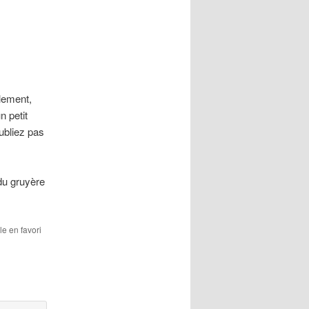
llement,
n petit
ubliez pas
du gruyère
le en favori