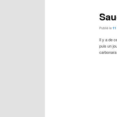
articles
Sau
Publié le
11
Il y a de 
puis un jo
carbonara 