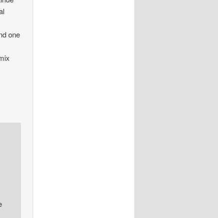
al
and one
 mix
e