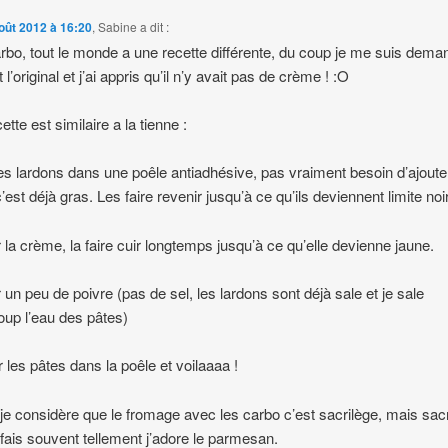
oût 2012 à 16:20
,
Sabine
a dit :
rbo, tout le monde a une recette différente, du coup je me suis dema
t l’original et j’ai appris qu’il n’y avait pas de crème ! :O
tte est similaire a la tienne :
les lardons dans une poêle antiadhésive, pas vraiment besoin d’ajoute
’est déjà gras. Les faire revenir jusqu’à ce qu’ils deviennent limite noi
r la crème, la faire cuir longtemps jusqu’à ce qu’elle devienne jaune.
r un peu de poivre (pas de sel, les lardons sont déjà sale et je sale
up l’eau des pâtes)
r les pâtes dans la poêle et voilaaaa !
je considère que le fromage avec les carbo c’est sacrilège, mais sac
 fais souvent tellement j’adore le parmesan.