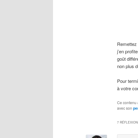
Remettez à
j’en profi
goût diffé
non plus d
Pour termi
à votre c
Ce contenu 
avec son
pe
7 RÉFLEXION