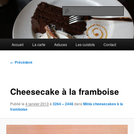
Aller
Cuisines d'internautes.
au
Rech
contenu
principal
Au petit gargouillis
Menu
Accueil
La carte
Astuces
Les cuistots
Contact
principal
Navigation
← Précédent
des
images
Cheesecake à la framboise
Publié le
4 janvier 2013
à
3264 × 2448
dans
Minis cheesecakes à la
framboise