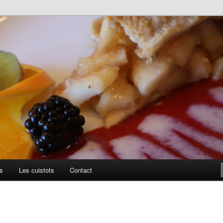
uillis
s
Les cuistots
Contact