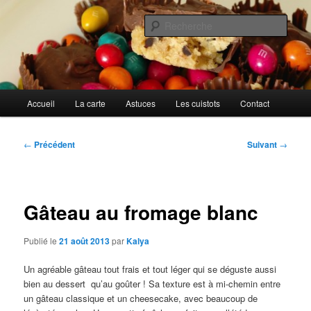
Aller
Cuisines d'internautes.
au
Rech
contenu
principal
Au petit gargouillis
Menu
Accueil
La carte
Astuces
Les cuistots
Contact
principal
Navigation
←
Précédent
Suivant
→
des
articles
Gâteau au fromage blanc
Publié le
21 août 2013
par
Kalya
Un agréable gâteau tout frais et tout léger qui se déguste aussi
bien au dessert qu’au goûter ! Sa texture est à mi-chemin entre
un gâteau classique et un cheesecake, avec beaucoup de