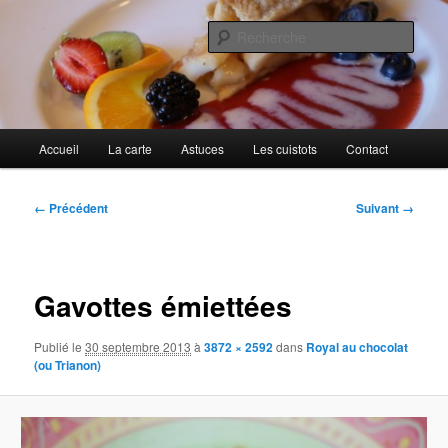
Aller
Cuisines d'internautes.
au
Rech
contenu
principal
Au petit gargouillis
Menu
Accueil
La carte
Astuces
Les cuistots
Contact
principal
Navigation
← Précédent
Suivant →
des
images
Gavottes émiettées
Publié le
30 septembre 2013
à
3872 × 2592
dans
Royal au chocolat
(ou Trianon)