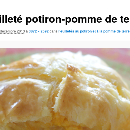
illeté potiron-pomme de te
 décembre 2013
à
3872 × 2592
dans
Feuilletés au potiron et à la pomme de terre