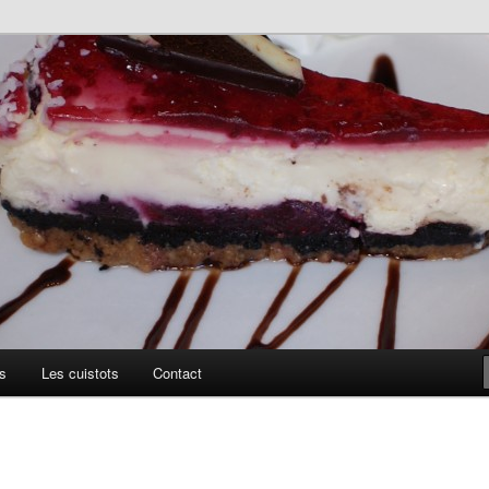
uillis
s
Les cuistots
Contact