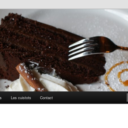
uillis
s
Les cuistots
Contact