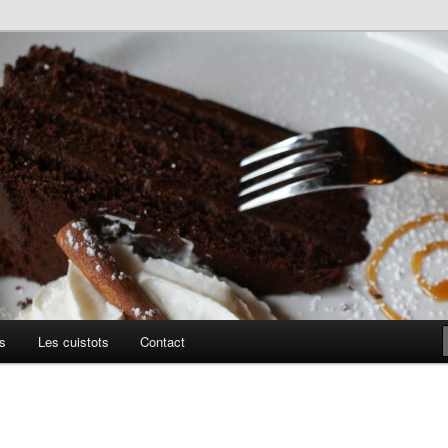
uillis
s
Les cuistots
Contact