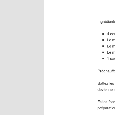
Ingrédients
4 oe
Le m
Le m
Le m
1 sa
Préchauffe
Battez les
devienne 
Faites fon
préparatio