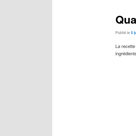
articles
Qua
Publié le
5 j
La recette 
ingrédien