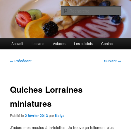
Aller
Cuisines d'internautes.
au
Rech
contenu
principal
Au petit gargouillis
Menu
Accueil
La carte
Astuces
Les cuistots
Contact
principal
Navigation
←
Précédent
Suivant
→
des
articles
Quiches Lorraines
miniatures
Publié le
2 février 2013
par
Kalya
J’adore mes moules à tartelettes. Je trouve ça tellement plus