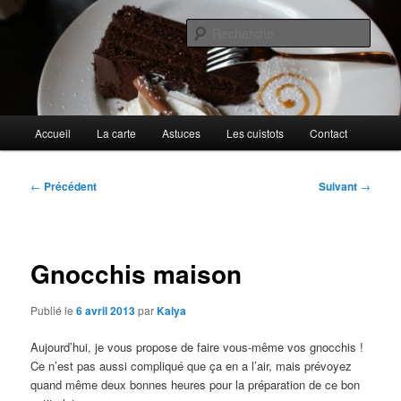
Aller
Cuisines d'internautes.
au
Rech
contenu
principal
Au petit gargouillis
Menu
Accueil
La carte
Astuces
Les cuistots
Contact
principal
Navigation
←
Précédent
Suivant
→
des
articles
Gnocchis maison
Publié le
6 avril 2013
par
Kalya
Aujourd’hui, je vous propose de faire vous-même vos gnocchis !
Ce n’est pas aussi compliqué que ça en a l’air, mais prévoyez
quand même deux bonnes heures pour la préparation de ce bon