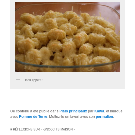
Bon appétit !
Ce contenu a été publié dans
Plats principaux
par
Kalya
, et marqué
avec
Pomme de Terre
. Mettez-le en favori avec son
permalien
.
9 RÉFLEXIONS SUR «
GNOCCHIS MAISON
»