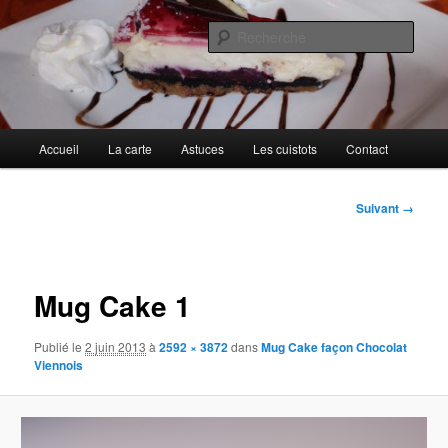
Aller
Cuisines d'internautes.
au
Rech
contenu
principal
Au petit gargouillis
Menu
Accueil
La carte
Astuces
Les cuistots
Contact
principal
Navigation
Suivant →
des
images
Mug Cake 1
Publié le
2 juin 2013
à
2592 × 3872
dans
Mug Cake façon Chocolat
Viennois