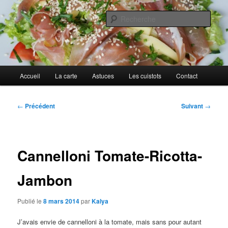
Aller
Cuisines d'internautes.
au
Rech
contenu
principal
Au petit gargouillis
Menu
Accueil
La carte
Astuces
Les cuistots
Contact
principal
Navigation
←
Précédent
Suivant
→
des
articles
Cannelloni Tomate-Ricotta-
Jambon
Publié le
8 mars 2014
par
Kalya
J’avais envie de cannelloni à la tomate, mais sans pour autant