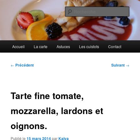
Aller
Cuisines d'internautes.
au
Rech
contenu
principal
Au petit gargouillis
Menu
Accueil
La carte
Astuces
Les cuistots
Contact
principal
Navigation
←
Précédent
Suivant
→
des
articles
Tarte fine tomate,
mozzarella, lardons et
oignons.
Publié le
15 mars 2014
par
Kalya