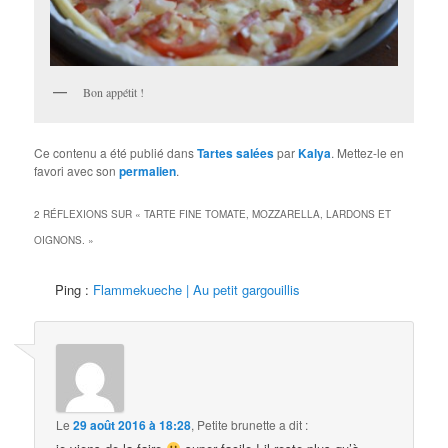
Bon appétit !
Ce contenu a été publié dans
Tartes salées
par
Kalya
. Mettez-le en
favori avec son
permalien
.
2 RÉFLEXIONS SUR «
TARTE FINE TOMATE, MOZZARELLA, LARDONS ET
OIGNONS.
»
Ping :
Flammekueche | Au petit gargouillis
Le
29 août 2016 à 18:28
,
Petite brunette
a dit :