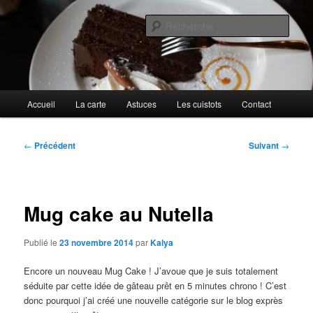
Aller
Cuisines d'internautes.
au
Rech
contenu
principal
Au petit gargouillis
Menu
Accueil
La carte
Astuces
Les cuistots
Contact
principal
Navigation
←
Précédent
Suivant
→
des
articles
Mug cake au Nutella
Publié le
23 novembre 2014
par
Kalya
Encore un nouveau Mug Cake ! J’avoue que je suis totalement
séduite par cette idée de gâteau prêt en 5 minutes chrono ! C’est
donc pourquoi j’ai créé une nouvelle catégorie sur le blog exprès