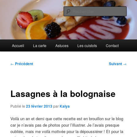
Aller
Cuisines d'internautes.
au
Rech
contenu
principal
Au petit gargouillis
Menu
Accueil
La carte
Astuces
Les cuistots
Contact
principal
Navigation
←
Précédent
Suivant
→
des
articles
Lasagnes à la bolognaise
Publié le
23 février 2013
par
Kalya
Voilà un an et demi que cette recette est en brouillon sur le blog
car je n’avais pas de photos pour l’illustrer. Je l’avais presque
oubliée, mais me voilà motivée pour la dépoussiérer ! Et pour la