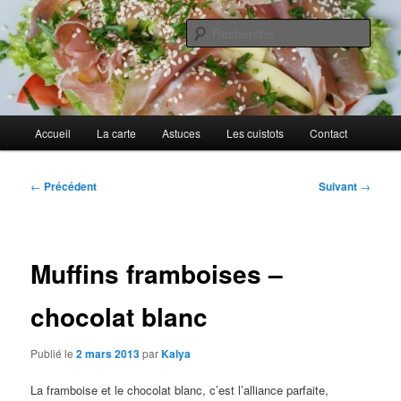
Aller
Cuisines d'internautes.
au
Rech
contenu
principal
Au petit gargouillis
Menu
Accueil
La carte
Astuces
Les cuistots
Contact
principal
Navigation
←
Précédent
Suivant
→
des
articles
Muffins framboises –
chocolat blanc
Publié le
2 mars 2013
par
Kalya
La framboise et le chocolat blanc, c’est l’alliance parfaite,