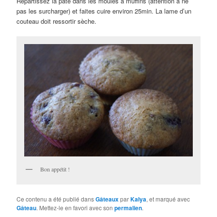
Répartissez la pâte dans les moules à muffins (attention à ne
pas les surcharger) et faites cuire environ 25min. La lame d’un
couteau doit ressortir sèche.
Bon appétit !
Ce contenu a été publié dans
Gâteaux
par
Kalya
, et marqué avec
Gâteau
. Mettez-le en favori avec son
permalien
.