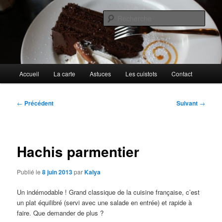
Aller
Cuisines d'internautes.
au
Rech
contenu
principal
Au petit gargouillis
Menu
Accueil
La carte
Astuces
Les cuistots
Contact
principal
Navigation
←
Précédent
Suivant
→
des
articles
Hachis parmentier
Publié le
8 juin 2013
par
Kalya
Un indémodable ! Grand classique de la cuisine française, c’est
un plat équilibré (servi avec une salade en entrée) et rapide à
faire. Que demander de plus ?