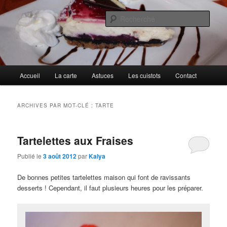
Aller
Aller
Cuisines d'internautes.
au
au
Rech
contenu
contenu
principal
secondaire
Au petit gargouillis
Menu
Accueil
La carte
Astuces
Les cuistots
Contact
principal
ARCHIVES PAR MOT-CLÉ :
TARTE
Tartelettes aux Fraises
Publié le
3 août 2012
par
Kalya
De bonnes petites tartelettes maison qui font de ravissants
desserts ! Cependant, il faut plusieurs heures pour les préparer.