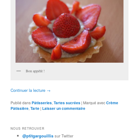
Bon appétit !
Continuer la lecture
→
Publié dans
Pâtisseries
,
Tartes sucrées
|
Marqué avec
Crème
Pâtissière
,
Tarte
|
Laisser un commentaire
NOUS RETROUVER
@ptitgargouillis
sur Twitter